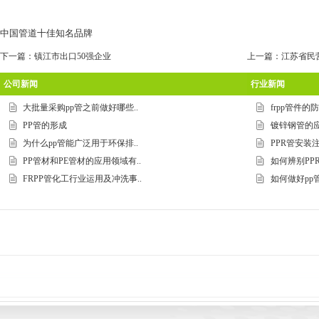
中国管道十佳知名品牌
下一篇：
镇江市出口50强企业
上一篇：
江苏省民
公司新闻
行业新闻
大批量采购pp管之前做好哪些..
frpp管件
PP管的形成
镀锌钢管的应
为什么pp管能广泛用于环保排..
PPR管安装
PP管材和PE管材的应用领域有..
如何辨别PP
FRPP管化工行业运用及冲洗事..
如何做好pp