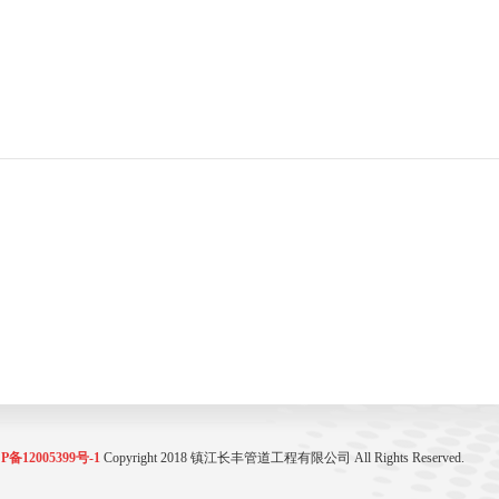
P备12005399号-1
Copyright 2018 镇江长丰管道工程有限公司 All Rights Reserved.